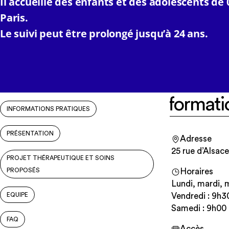
Il accueille des enfants et des adolescents de 
Paris.
Le suivi peut être prolongé jusqu’à 24 ans.
Informati
INFORMATIONS PRATIQUES
PRÉSENTATION
Adresse
25 rue d’Alsace
PROJET THÉRAPEUTIQUE ET SOINS
PROPOSÉS
Horaires
Lundi, mardi, m
EQUIPE
Vendredi : 9h3
Samedi : 9h00 
FAQ
Accès