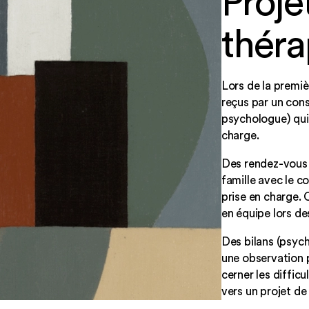
Proje
théra
Lors de la premiè
reçus par un con
psychologue) qui 
charge.
Des rendez-vous r
famille avec le c
prise en charge. 
en équipe lors de
Des bilans (psyc
une observation p
cerner les difficu
vers un projet de