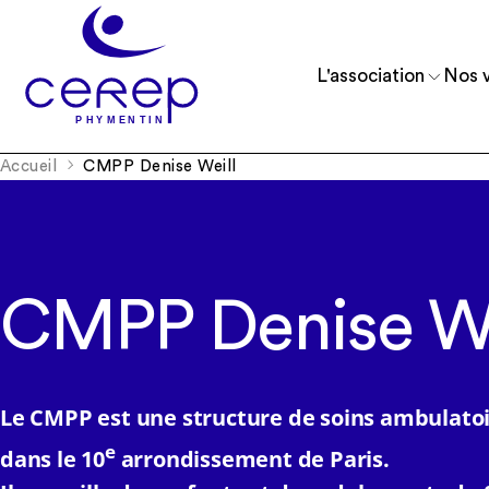
L'association
Nos v
Accueil
CMPP Denise Weill
Reconnue d’utilité publique depuis 1975, 
Accueillir et accompagner des enfants, 
comprend 11 établissements.
et de jeunes adultes.
CMPP Denise We
Le CMPP est une structure de soins ambulatoi
e
dans le 10
arrondissement de Paris.