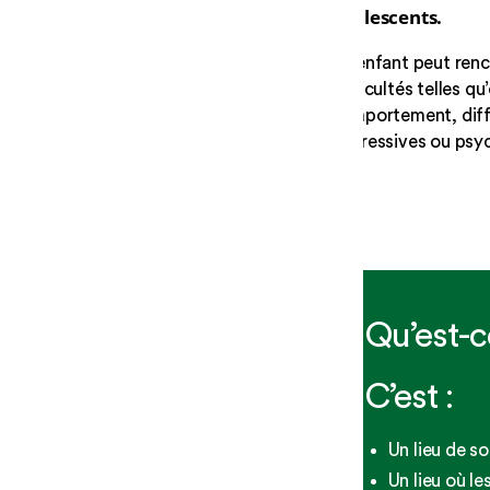
adolescents.
Un enfant peut renc
difficultés telles q
comportement, diffi
dépressives ou psyc
Qu’est-
C’est :
Un lieu de so
Un lieu où l