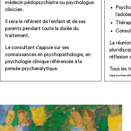
médecin pédopsychiatre ou psychologue
Psychot
clinicien.
l’adole
Il sera le référent de l’enfant et de ses
Thérap
parents pendant toute la durée du
Consult
traitement.
La réunio
Le consultant s’appuie sur ses
pluridisci
connaissances en psychopathologie, en
réflexion 
psychologie clinique référencée à la
pensée psychanalytique.
Tous les 
responsabi
Avec votre participation, il évaluera les
secret pro
difficultés afin d’élaborer le projet
thérapeutique le plus adapté. Ces
Ils s’insc
premières consultations pourront aboutir
croyances 
à des bilans complémentaires
(psychologique, psychomoteur et/ou
orthophonique).