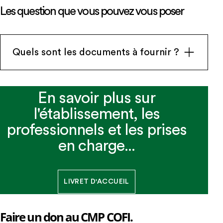
Les question que vous pouvez vous poser
Quels sont les documents à fournir ?
Il vous suffira de remplir une fiche de
En savoir plus sur
renseignements accompagnée des bilans ou
comptes-rendus médicaux précédemment
l'établissement, les
réalisés. Elle sera fournie par la secrétaire
professionnels et les prises
médicale et administrative.
en charge...
LIVRET D'ACCUEIL
Faire un don au CMP COFI.