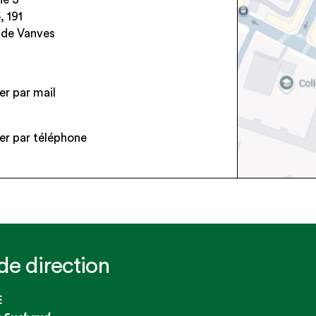
, 191
e de Vanves
r par mail
r par téléphone
e direction
E