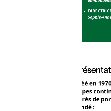
Emmanuelle
DIRECTRIC
Sophie-Anne
Présentat
Créé en 1970
Copes conti
après de port
fondé :