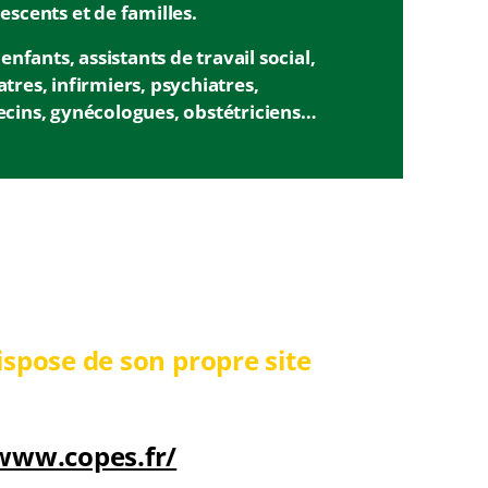
escents et de familles.
fants, assistants de travail social,
tres, infirmiers, psychiatres,
cins, gynécologues, obstétriciens…
ispose de son propre site
/www.copes.fr/