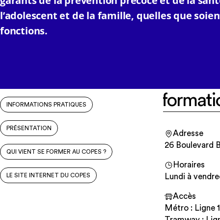
garants de la prévention précoce et de la sant
l’adolescent et de la famille, quelles que soien
fonctions.
Informati
INFORMATIONS PRATIQUES
PRÉSENTATION
Adresse
26 Boulevard B
QUI VIENT SE FORMER AU COPES ?
Horaires
LE SITE INTERNET DU COPES
Lundi à vendre
Accès
Métro : Ligne 
Tramway : Lig