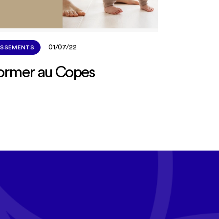
01/07/22
ISSEMENTS
former au Copes
tualité