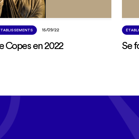
15/09/22
ÉTABLISSEMENTS
ÉTABL
e Copes en 2022
Se 
 mois, recevez l'ac