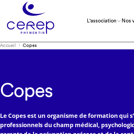
L'association
Nos v
Accueil
Copes
Reconnue d’utilité publique depuis 1975, 
Accueillir et accompagner des enfants, 
comprend 11 établissements.
et de jeunes adultes.
Copes
Le Copes est un organisme de formation qui s’
professionnels du champ médical, psychologiq