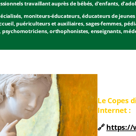
ssionnels travaillant auprès de bébés, d’enfants, d’adol
cialisés, moniteurs-éducateurs, éducateurs de jeunes en
cueil, puériculteurs et auxiliaires, sages-femmes, pédia
 psychomotriciens, orthophonistes, enseignants, méde
Le Copes d
Internet :
🔗
https:/