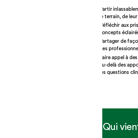
Partir inlassable
le terrain, de leu
Réfléchir aux pri
concepts éclairé
Partager de façon
des professionne
Faire appel à des
au-delà des appo
les questions cli
Qui vien