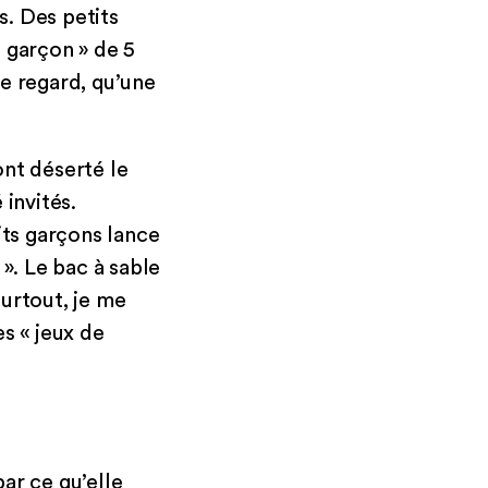
s. Des petits
 garçon » de 5
le regard, qu’une
ont déserté le
invités.
its garçons lance
 ». Le bac à sable
urtout, je me
s « jeux de
ar ce qu’elle