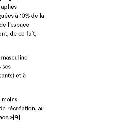
raphes
guées à 10% de la
 de l’espace
t, de ce fait,
n masculine
s ses
ants) et à
« moins
de récréation, au
ace »
[9]