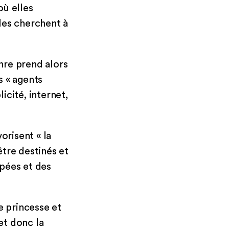
où elles
lles cherchent à
enre prend alors
s « agents
icité, internet,
orisent « la
être destinés et
upées et des
de princesse et
et donc la