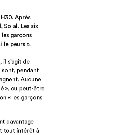
16H30. Après
 Solal. Les six
 les garçons
lle peurs ».
il s’agit de
s sont, pendant
pagnent. Aucune
é », ou peut-être
çon « les garçons
sont davantage
t tout intérêt à