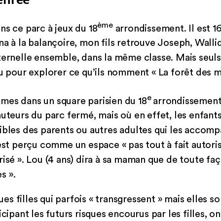
ème
ns ce parc à jeux du 18
arrondissement. Il est 
a à la balançoire, mon fils retrouve Joseph, Wallid,
ternelle ensemble, dans la même classe. Mais seuls
u pour explorer ce qu’ils nomment « La forêt des mi
e
mes dans un square parisien du 18
arrondissement, 
auteurs du parc fermé, mais où en effet, les enfant
sibles des parents ou autres adultes qui les accom
 est perçu comme un espace « pas tout à fait autoris
risé ». Lou (4 ans) dira à sa maman que de toute fa
es ».
ques filles qui parfois « transgressent » mais elles 
cipant les futurs risques encourus par les filles, on