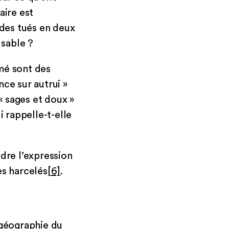
aire est
des tués en deux
 sable ?
mé sont des
ce sur autrui »
 sages et doux »
 rappelle-t-elle
dre l’expression
es harcelés
[6]
.
 géographie du