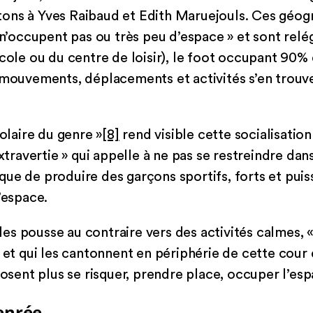
ons à Yves Raibaud et Edith Maruejouls. Ces géog
s n’occupent pas ou très peu d’espace » et sont relé
école ou du centre de loisir), le foot occupant 90%
 mouvements, déplacements et activités s’en trouven
colaire du genre »
[8]
rend visible cette socialisatio
extravertie » qui appelle à ne pas se restreindre dan
ue de produire des garçons sportifs, forts et puiss
’espace.
s les pousse au contraire vers des activités calmes, 
, et qui les cantonnent en périphérie de cette cour 
’osent plus se risquer, prendre place, occuper l’esp
genrée