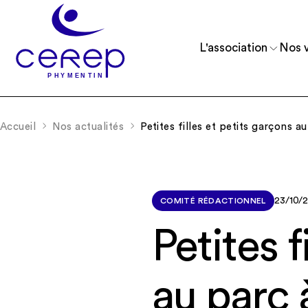
L'association
Nos v
Accueil
Nos actualités
Petites filles et petits garçons au
Reconnue d’utilité publique depuis 1975, 
Accueillir et accompagner des enfants, 
comprend 11 établissements.
et de jeunes adultes.
23/10/
COMITÉ RÉDACTIONNEL
Petites f
au parc 