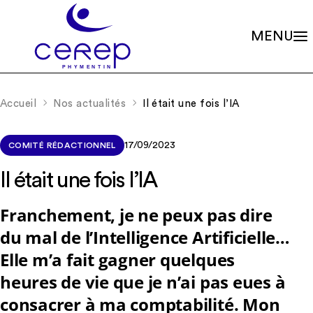
MENU
Valeurs
Qui sommes-nous ?
Accueil
Nos actualités
Il était une fois l’IA
Notre éthique
Gouvernance
Les familles associées
Siège social
Missions
Établissements
17/09/2023
COMITÉ RÉDACTIONNEL
Le soin psychique
Démarche qualité
L'association
Les soins en accueils de jour
Il était une fois l’IA
Partenariats
Les soins en centres de consultations
Rapports d’activité
La scolarité
Nos valeurs et missions
Franchement, je ne peux pas dire
Adhérer à l’association
La recherche
Soutenir les projets
du mal de l’Intelligence Artificielle…
La formation continue
Nos actualités
RIO – Activité de conseil et d’accompagnement
Elle m’a fait gagner quelques
Offres d’emploi
heures de vie que je n’ai pas eues à
consacrer à ma comptabilité. Mon