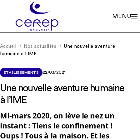
MENU
Valeurs
Qui sommes-nous ?
Accueil
Nos actualités
Une nouvelle aventure
Notre éthique
Gouvernance
humaine à l’IME
Les familles associées
Siège social
Missions
Établissements
Le soin psychique
Démarche qualité
22/03/2021
ÉTABLISSEMENTS
L'association
Les soins en accueils de jour
Partenariats
Les soins en centres de consultations
Une nouvelle aventure humaine
Rapports d’activité
La scolarité
Nos valeurs et missions
Adhérer à l’association
à l’IME
La recherche
Soutenir les projets
La formation continue
Nos actualités
RIO – Activité de conseil et d’accompagnement
Mi-mars 2020, on lève le nez un
instant : Tiens le confinement !
Offres d’emploi
Oups ! Tous à la maison. Et les