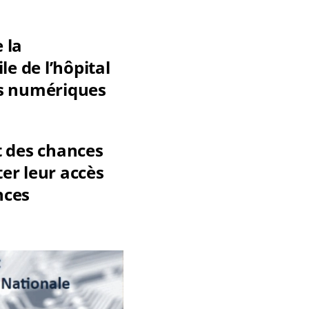
 la
e de l’hôpital
es numériques
et des chances
ter leur accès
nces