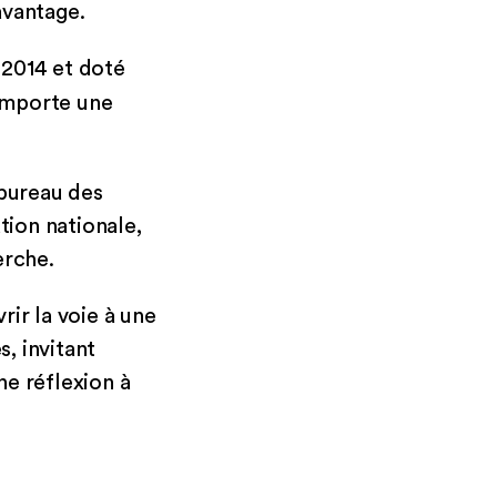
avantage.
 2014 et doté
mporte une
 bureau des
ion nationale,
erche.
rir la voie à une
, invitant
ne réflexion à