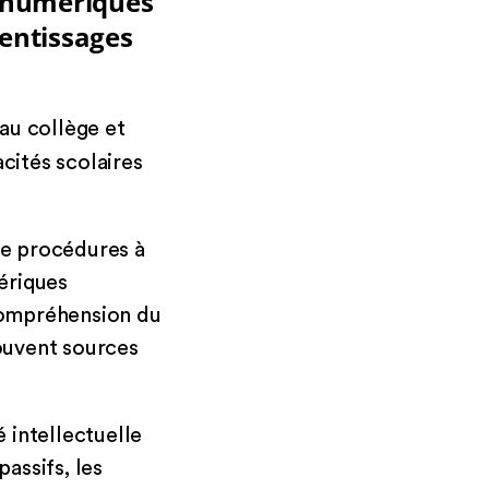
s numériques
rentissages
au collège et
cités scolaires
de procédures à
ériques
(compréhension du
souvent sources
é intellectuelle
passifs, les