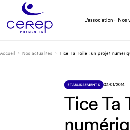
L'association
Nos v
Accueil
Nos actualités
Tice Ta Toile : un projet numériq
Reconnue d’utilité publique depuis 1975, 
Accueillir et accompagner des enfants, 
comprend 11 établissements.
et de jeunes adultes.
02/01/2014
ÉTABLISSEMENTS
Tice Ta T
numéri