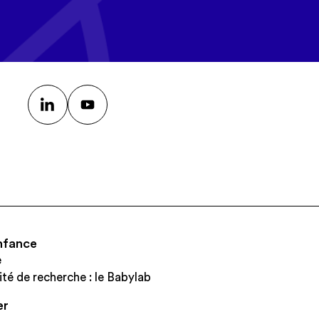
nfance
e
ité de recherche : le Babylab
er