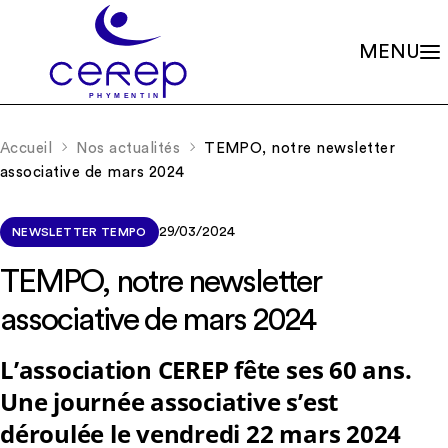
MENU
Valeurs
Qui sommes-nous ?
Accueil
Nos actualités
TEMPO, notre newsletter
Notre éthique
Gouvernance
associative de mars 2024
Les familles associées
Siège social
Missions
Établissements
Le soin psychique
Démarche qualité
29/03/2024
NEWSLETTER TEMPO
L'association
Les soins en accueils de jour
Partenariats
Les soins en centres de consultations
TEMPO, notre newsletter
Rapports d’activité
La scolarité
Nos valeurs et missions
Adhérer à l’association
associative de mars 2024
La recherche
Soutenir les projets
La formation continue
Nos actualités
RIO – Activité de conseil et d’accompagnement
L’association CEREP fête ses 60 ans.
Une journée associative s’est
Offres d’emploi
déroulée le vendredi 22 mars 2024