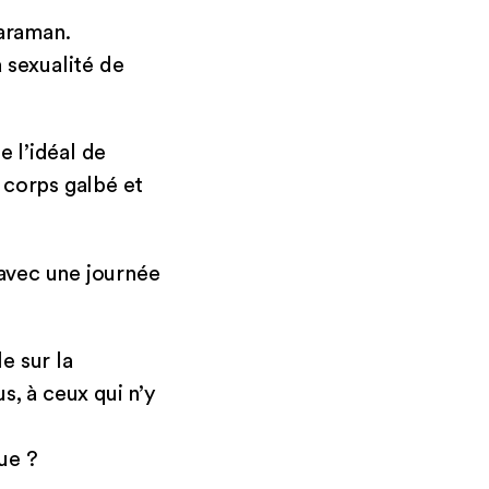
araman.
 sexualité de
e l’idéal de
 corps galbé et
avec une journée
e sur la
, à ceux qui n’y
ue ?