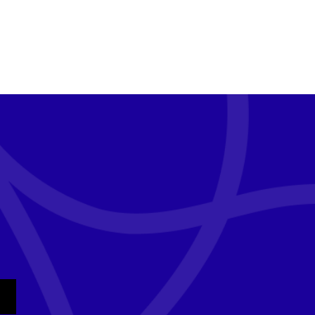
tualité
sletter Tempo
e