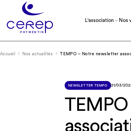
L'association
Nos v
Accueil
Nos actualités
TEMPO – Notre newsletter assoc
Reconnue d’utilité publique depuis 1975, 
Accueillir et accompagner des enfants, 
comprend 11 établissements.
et de jeunes adultes.
21/03/202
NEWSLETTER TEMPO
TEMPO –
associat