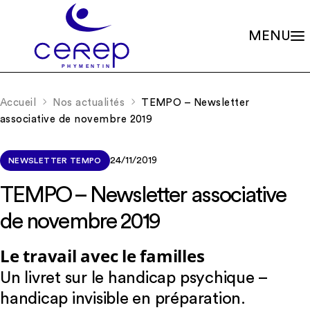
MENU
Valeurs
Qui sommes-nous ?
Accueil
Nos actualités
TEMPO – Newsletter
Notre éthique
Gouvernance
associative de novembre 2019
Les familles associées
Siège social
Missions
Établissements
Le soin psychique
Démarche qualité
24/11/2019
NEWSLETTER TEMPO
L'association
Les soins en accueils de jour
Partenariats
Les soins en centres de consultations
TEMPO – Newsletter associative
Rapports d’activité
La scolarité
Nos valeurs et missions
Adhérer à l’association
de novembre 2019
La recherche
Soutenir les projets
La formation continue
Nos actualités
RIO – Activité de conseil et d’accompagnement
Le travail avec le familles
Offres d’emploi
Un livret sur le handicap psychique –
handicap invisible en préparation.