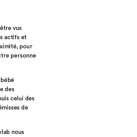
 être vus
 actifs et
ximité, pour
utre personne
e bébé
e des
uis celui des
rémisses de
ylab nous