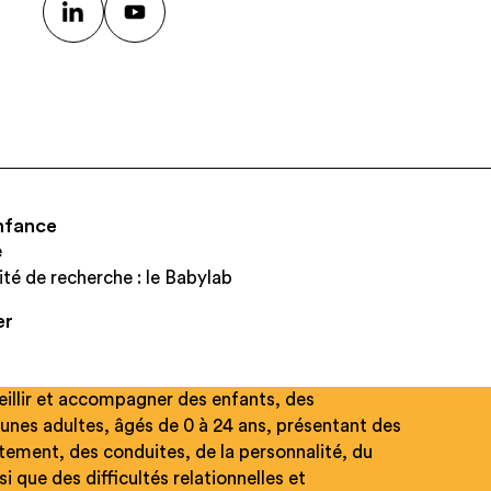
nfance
e
ité de recherche : le Babylab
er
s
eillir et accompagner des enfants, des
unes adultes, âgés de 0 à 24 ans, présentant des
ement, des conduites, de la personnalité, du
 que des difficultés relationnelles et