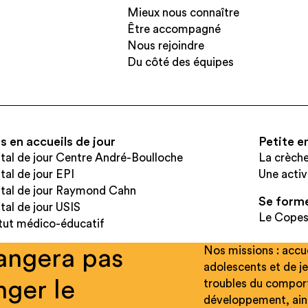
Mieux nous connaître
Être accompagné
Nous rejoindre
Du côté des équipes
s en accueils de jour
Petite e
tal de jour Centre André-Boulloche
La crèch
tal de jour EPI
Une activ
tal de jour Raymond Cahn
Se form
tal de jour USIS
Le Cope
itut médico-éducatif
Nos missions : accu
angera pas
adolescents et de je
nger le
troubles du comport
développement, ainsi