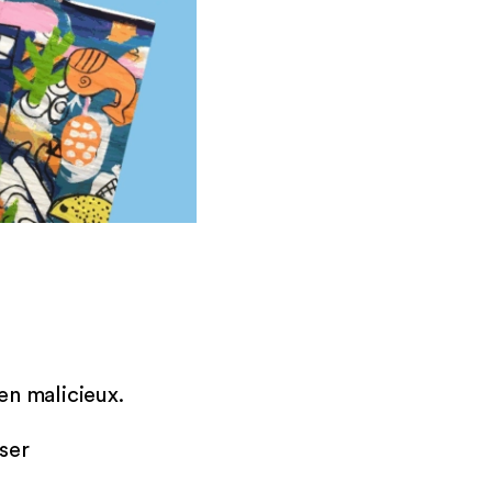
ien malicieux.
nser