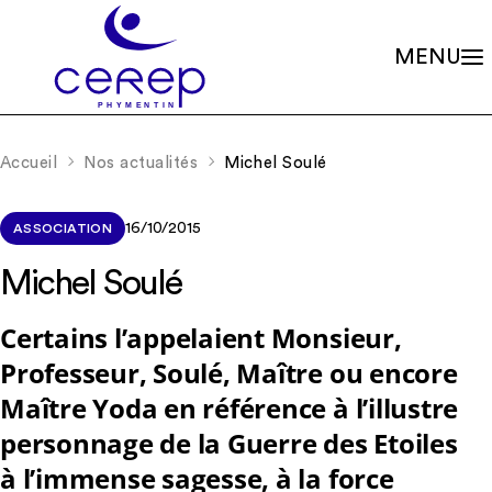
MENU
Valeurs
Qui sommes-nous ?
Accueil
Nos actualités
Michel Soulé
Notre éthique
Gouvernance
Les familles associées
Siège social
Missions
Établissements
16/10/2015
ASSOCIATION
Le soin psychique
Démarche qualité
L'association
Les soins en accueils de jour
Michel Soulé
Partenariats
Les soins en centres de consultations
Rapports d’activité
La scolarité
Nos valeurs et missions
Certains l’appelaient Monsieur,
Adhérer à l’association
La recherche
Soutenir les projets
Professeur, Soulé, Maître ou encore
La formation continue
Nos actualités
RIO – Activité de conseil et d’accompagnement
Maître Yoda en référence à l’illustre
Offres d’emploi
personnage de la Guerre des Etoiles
à l’immense sagesse, à la force