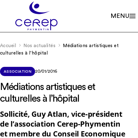
MENU
Valeurs
Qui sommes-nous ?
Accueil
Nos actualités
Médiations artistiques et
Notre éthique
Gouvernance
culturelles à l’hôpital
Les familles associées
Siège social
Missions
Établissements
Le soin psychique
Démarche qualité
20/01/2016
ASSOCIATION
L'association
Les soins en accueils de jour
Partenariats
Les soins en centres de consultations
Médiations artistiques et
Rapports d’activité
La scolarité
Nos valeurs et missions
Adhérer à l’association
culturelles à l’hôpital
La recherche
Soutenir les projets
La formation continue
Nos actualités
RIO – Activité de conseil et d’accompagnement
Sollicité, Guy Atlan, vice-président
de l’association Cerep-Phymentin
Offres d’emploi
et membre du Conseil Economique