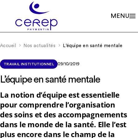
MENU
Valeurs
Qui sommes-nous ?
Accueil
Nos actualités
L’équipe en santé mentale
Notre éthique
Gouvernance
Les familles associées
Siège social
Missions
Établissements
09/10/2019
TRAVAIL INSTITUTIONNEL
Le soin psychique
Démarche qualité
L'association
Les soins en accueils de jour
L’équipe en santé mentale
Partenariats
Les soins en centres de consultations
Rapports d’activité
La scolarité
Nos valeurs et missions
La notion d’équipe est essentielle
Adhérer à l’association
La recherche
Soutenir les projets
pour comprendre l’organisation
La formation continue
Nos actualités
RIO – Activité de conseil et d’accompagnement
des soins et des accompagnements
Offres d’emploi
dans le monde de la santé. Elle l’est
plus encore dans le champ de la