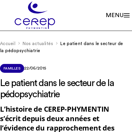
MENU
Valeurs
Qui sommes-nous ?
Accueil
Nos actualités
Le patient dans le secteur de
Notre éthique
Gouvernance
la pédopsychiatrie
Les familles associées
Siège social
Missions
Établissements
Le soin psychique
Démarche qualité
22/06/2015
FAMILLES
L'association
Les soins en accueils de jour
Partenariats
Les soins en centres de consultations
Le patient dans le secteur de la
Rapports d’activité
La scolarité
Nos valeurs et missions
Adhérer à l’association
pédopsychiatrie
La recherche
Soutenir les projets
La formation continue
Nos actualités
RIO – Activité de conseil et d’accompagnement
L’histoire de CEREP-PHYMENTIN
s’écrit depuis deux années et
Offres d’emploi
l’évidence du rapprochement des