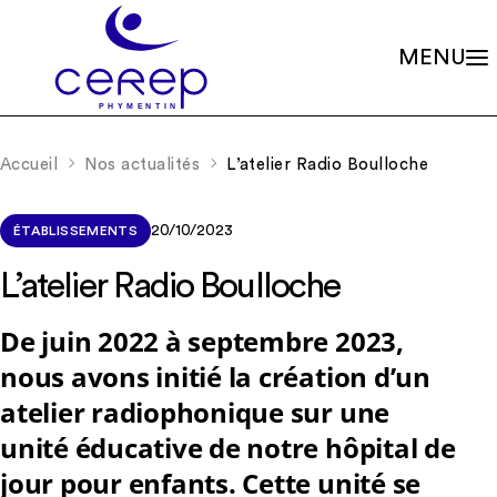
MENU
Valeurs
Qui sommes-nous ?
Accueil
Nos actualités
L’atelier Radio Boulloche
Notre éthique
Gouvernance
Les familles associées
Siège social
Missions
Établissements
20/10/2023
ÉTABLISSEMENTS
Le soin psychique
Démarche qualité
L'association
Les soins en accueils de jour
L’atelier Radio Boulloche
Partenariats
Les soins en centres de consultations
Rapports d’activité
La scolarité
Nos valeurs et missions
De juin 2022 à septembre 2023,
Adhérer à l’association
La recherche
Soutenir les projets
nous avons initié la création d’un
La formation continue
Nos actualités
RIO – Activité de conseil et d’accompagnement
atelier radiophonique sur une
Offres d’emploi
unité éducative de notre hôpital de
jour pour enfants. Cette unité se