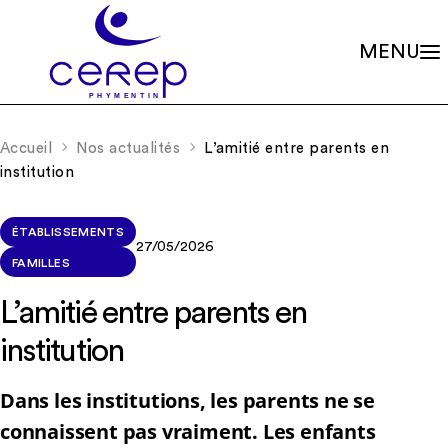
MENU
Valeurs
Qui sommes-nous ?
Accueil
Nos actualités
L’amitié entre parents en
Notre éthique
Gouvernance
institution
Les familles associées
Siège social
Missions
Établissements
Le soin psychique
Démarche qualité
ÉTABLISSEMENTS
L'association
Les soins en accueils de jour
27/05/2026
Partenariats
FAMILLES
Les soins en centres de consultations
Rapports d’activité
La scolarité
Nos valeurs et missions
Adhérer à l’association
L’amitié entre parents en
La recherche
Soutenir les projets
institution
La formation continue
Nos actualités
RIO – Activité de conseil et d’accompagnement
Dans les institutions, les parents ne se
Offres d’emploi
connaissent pas vraiment. Les enfants