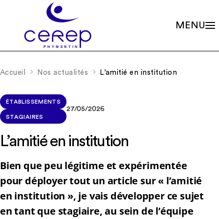
MENU
Valeurs
Qui sommes-nous ?
Accueil
Nos actualités
L’amitié en institution
Notre éthique
Gouvernance
Les familles associées
Siège social
Missions
Établissements
ÉTABLISSEMENTS
Le soin psychique
27/05/2026
Démarche qualité
STAGIAIRES
L'association
Les soins en accueils de jour
Partenariats
Les soins en centres de consultations
Rapports d’activité
L’amitié en institution
La scolarité
Nos valeurs et missions
Adhérer à l’association
La recherche
Soutenir les projets
Bien que peu légitime et expérimentée
La formation continue
Nos actualités
RIO – Activité de conseil et d’accompagnement
pour déployer tout un article sur « l’amitié
en institution », je vais développer ce sujet
Offres d’emploi
en tant que stagiaire, au sein de l’équipe