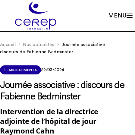
MENU
Valeurs
Qui sommes-nous ?
Accueil
Nos actualités
Journée associative :
Notre éthique
Gouvernance
discours de Fabienne Bedminster
Les familles associées
Siège social
Missions
Établissements
Le soin psychique
Démarche qualité
22/03/2024
ÉTABLISSEMENTS
L'association
Les soins en accueils de jour
Partenariats
Les soins en centres de consultations
Journée associative : discours de
Rapports d’activité
La scolarité
Nos valeurs et missions
Adhérer à l’association
Fabienne Bedminster
La recherche
Soutenir les projets
La formation continue
Nos actualités
RIO – Activité de conseil et d’accompagnement
Intervention de la directrice
adjointe de l’hôpital de jour
Offres d’emploi
Raymond Cahn