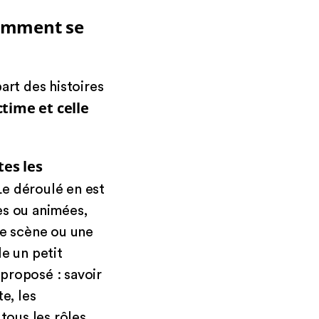
 comment se
art des histoires
ctime et celle
tes les
e déroulé en est
xes ou animées,
ne scène ou une
le un petit
 proposé : savoir
e, les
tous les rôles.