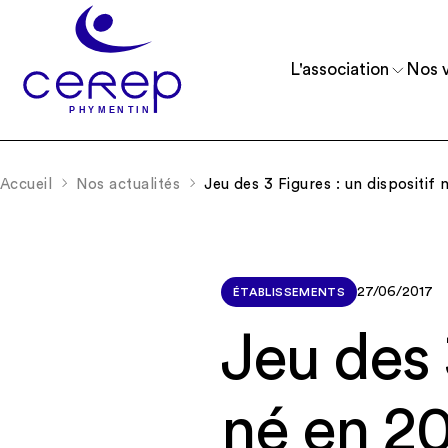
L'association
Nos v
Accueil
Nos actualités
Jeu des 3 Figures : un dispositif
Reconnue d’utilité publique depuis 1975, 
Accueillir et accompagner des enfants, 
comprend 11 établissements.
et de jeunes adultes.
27/06/2017
ÉTABLISSEMENTS
Jeu des 
né en 2