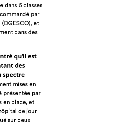
e dans 6 classes
 recommandé par
re (DGESCO), et
mment dans des
tré qu’il est
ntant des
u spectre
ement mises en
é présentée par
s en place, et
hôpital de jour
qué sur deux