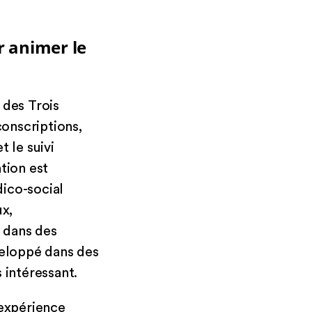
r animer le
 des Trois
conscriptions,
 le suivi
tion est
ico-social
ux,
e dans des
veloppé dans des
s intéressant.
’expérience