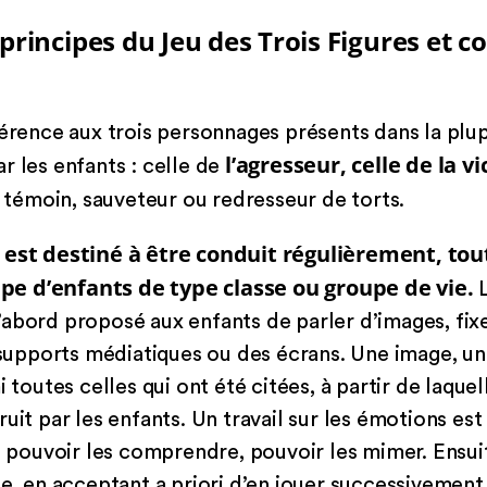
 principes du Jeu des Trois Figures et
férence aux trois personnages présents dans la plup
l’agresseur, celle de la vi
r les enfants : celle de
it témoin, sauveteur ou redresseur de torts.
s est destiné à être conduit régulièrement, tou
pe d’enfants de type classe ou groupe de vie.
L
t d’abord proposé aux enfants de parler d’images, fi
s supports médiatiques ou des écrans. Une image, u
 toutes celles qui ont été citées, à partir de laquel
uit par les enfants. Un travail sur les émotions est
r, pouvoir les comprendre, pouvoir les mimer. Ensuit
e, en acceptant a priori d’en jouer successivement 