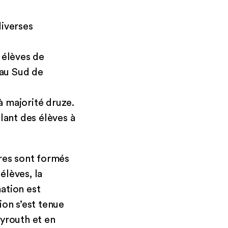
diverses
 élèves de
(au Sud de
à majorité druze.
llant des élèves à
ires sont formés
élèves, la
mation est
ion s’est tenue
eyrouth et en