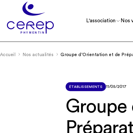
L'association
Nos v
Accueil
Nos actualités
Groupe d’Orientation et de Prépa
Reconnue d’utilité publique depuis 1975, 
Accueillir et accompagner des enfants, 
comprend 11 établissements.
et de jeunes adultes.
11/05/2017
ÉTABLISSEMENTS
Groupe d
Préparat