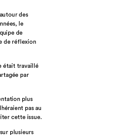
 autour des
années, le
équipe de
e de réflexion
était travaillé
artagée par
entation plus
dhéraient pas au
ter cette issue.
 sur plusieurs