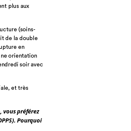
nt plus aux
ructure (soins-
it de la double
rupture en
une orientation
endredi soir avec
le, et très
, vous préférez
GOPPS). Pourquoi