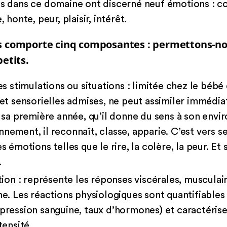
is dans ce domaine ont discerné neuf émotions : col
 honte, peur, plaisir, intérêt.
es comporte cinq composantes : permettons-nou
petits.
s stimulations ou situations : limitée chez le bébé 
et sensorielles admises, ne peut assimiler immédi
 sa première année, qu’il donne du sens à son envi
ment, il reconnaît, classe, apparie. C’est vers ses
 émotions telles que le rire, la colère, la peur. Et
.
tion : représente les réponses viscérales, musculai
e. Les réactions physiologiques sont quantifiables
ression sanguine, taux d’hormones) et caractérisen
tensité.