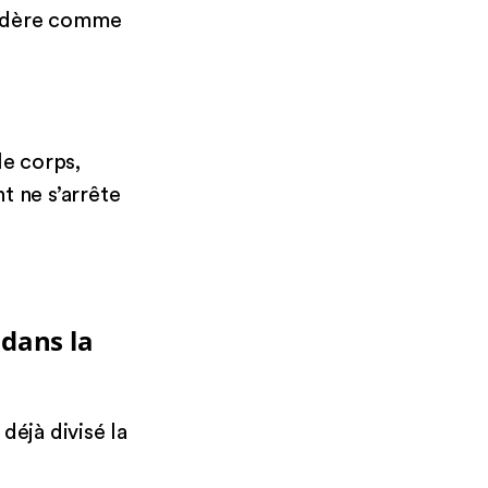
nsidère comme
le corps,
nt ne s’arrête
 dans la
déjà divisé la