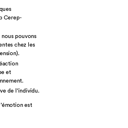
iques
ab Cerep-
e nous pouvons
entes chez les
ension).
réaction
pe et
onnement.
e de l’individu.
 l’émotion est