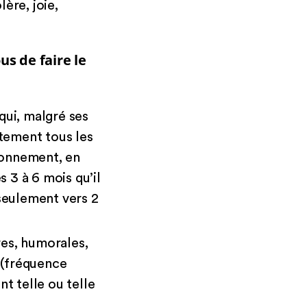
ère, joie,
s de faire le
qui, malgré ses
atement tous les
ronnement, en
 3 à 6 mois qu’il
 seulement vers 2
res, humorales,
 (fréquence
t telle ou telle