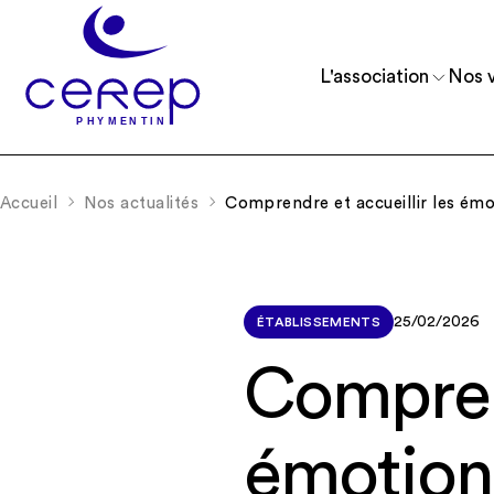
L'association
Nos v
Accueil
Nos actualités
Comprendre et accueillir les ém
Reconnue d’utilité publique depuis 1975, 
Accueillir et accompagner des enfants, 
comprend 11 établissements.
et de jeunes adultes.
25/02/2026
ÉTABLISSEMENTS
Comprend
émotion