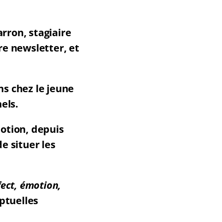
rron, stagiaire
e newsletter, et
ns chez le jeune
els.
motion, depuis
de situer les
fect, émotion,
eptuelles