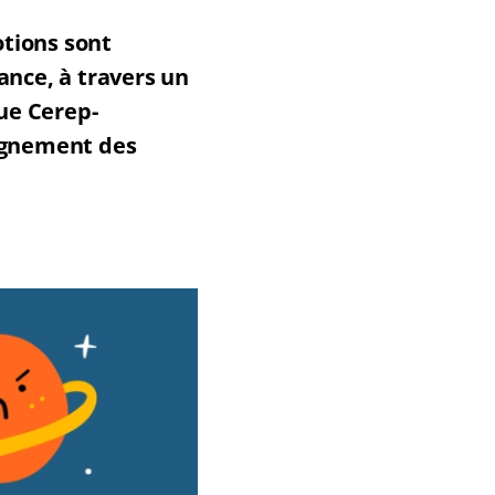
otions sont
fance, à travers un
que Cerep-
pagnement des