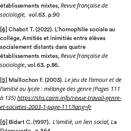
Revue française de
établissements mixtes,
sociologie,
vol.63. p.90
[4]
Chabot T. (2022). L’homophilie sociale au
collège, Amitiés et inimitiés entre élèves
socialement distants dans quatre
Revue française de
établissements mixtes,
sociologie
, vol.63. p.86.
. Le jeu de l’amour et de
[5]
Maillochon F. (2003)
l’amitié au lycée : mélange des genre (Pages 111
à 135)
https://shs.cairn.info/revue-travail-genre-
et-societes-2003-1-page-111?lang=fr
L’amitié, un lien social, L
[6]
Bidart C. (1997).
a
Découverte, p.364