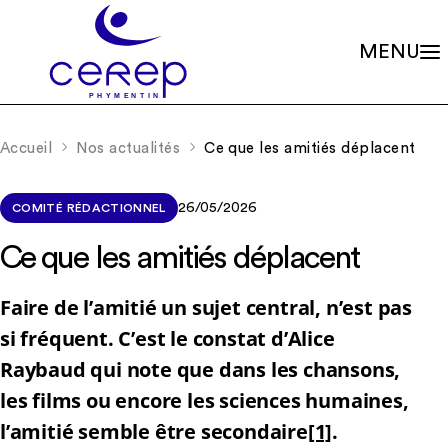
MENU
Valeurs
Qui sommes-nous ?
Accueil
Nos actualités
Ce que les amitiés déplacent
Notre éthique
Gouvernance
Les familles associées
Siège social
Missions
Établissements
26/05/2026
COMITÉ RÉDACTIONNEL
Le soin psychique
Démarche qualité
L'association
Les soins en accueils de jour
Ce que les amitiés déplacent
Partenariats
Les soins en centres de consultations
Rapports d’activité
La scolarité
Nos valeurs et missions
Adhérer à l’association
Faire de l’amitié un sujet central, n’est pas
La recherche
Soutenir les projets
si fréquent. C’est le constat d’Alice
La formation continue
Nos actualités
RIO – Activité de conseil et d’accompagnement
Raybaud qui note que dans les chansons,
Offres d’emploi
les films ou encore les sciences humaines,
l’amitié semble être secondaire
[1]
.